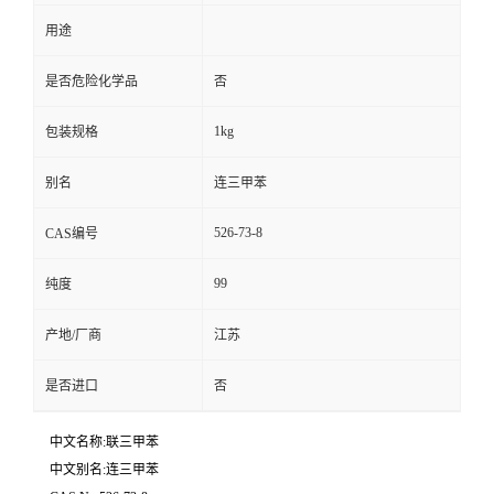
用途
是否危险化学品
否
1kg
包装规格
别名
连三甲苯
526-73-8
CAS编号
99
纯度
产地/厂商
江苏
是否进口
否
中文名称:联三甲苯
中文别名:连三甲苯