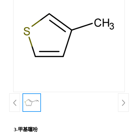
3-甲基噻吩