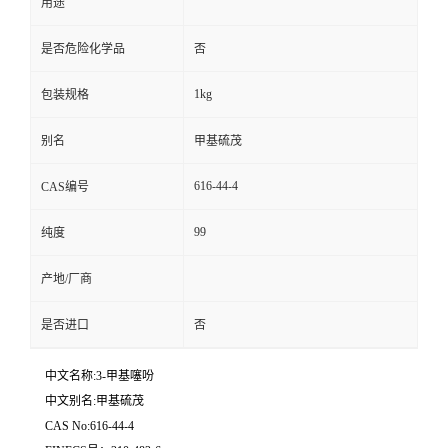
用途
是否危险化学品
否
1kg
包装规格
别名
甲基硫茂
616-44-4
CAS编号
99
纯度
产地/厂商
是否进口
否
中文名称:3-甲基噻吩
中文别名:甲基硫茂
CAS No:616-44-4