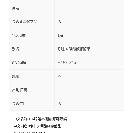
用途
是否危险化学品
否
1kg
包装规格
别名
吲唑-6-硼酸频哪醇酯
861905-87-5
CAS编号
99
纯度
产地/厂商
是否进口
否
中文名称:1H-吲唑-6-硼酸频哪醇酯
中文别名:吲唑-6-硼酸频哪醇酯