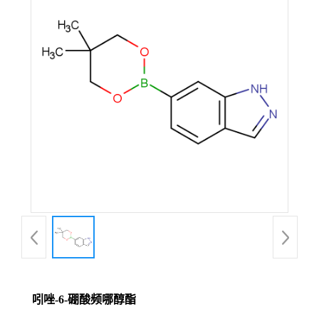
吲唑-6-硼酸频哪醇酯