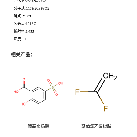
CAS No:683242-93-5
分子式:C13H20BF3O2
沸点:243 °C
闪光点:101 °C
折射率:1.433
密度:1.10
相关产品：
磺基水杨酸
聚偏氟乙烯树脂