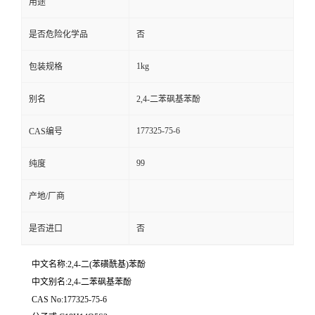
用途
是否危险化学品
否
1kg
包装规格
别名
2,4-二苯砜基苯酚
177325-75-6
CAS编号
99
纯度
产地/厂商
是否进口
否
中文名称:2,4-二(苯磺酰基)苯酚
中文别名:2,4-二苯砜基苯酚
CAS No:177325-75-6