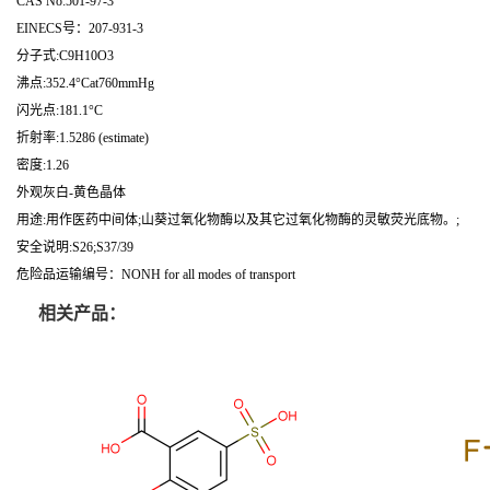
CAS No:501-97-3
EINECS号：207-931-3
分子式:C9H10O3
沸点:352.4°Cat760mmHg
闪光点:181.1°C
折射率:1.5286 (estimate)
密度:1.26
外观灰白-黄色晶体
用途:用作医药中间体;山葵过氧化物酶以及其它过氧化物酶的灵敏荧光底物。;
安全说明:S26;S37/39
危险品运输编号：NONH for all modes of transport
相关产品：