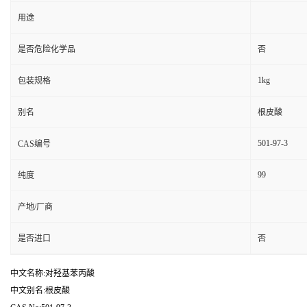
用途
是否危险化学品
否
1kg
包装规格
别名
根皮酸
501-97-3
CAS编号
99
纯度
产地/厂商
是否进口
否
中文名称:对羟基苯丙酸
中文别名:根皮酸