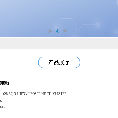
产品展厅
侧链3
：
(2R,3S)-3-PHENYLISOSERINE ETHYLESTER
g
813