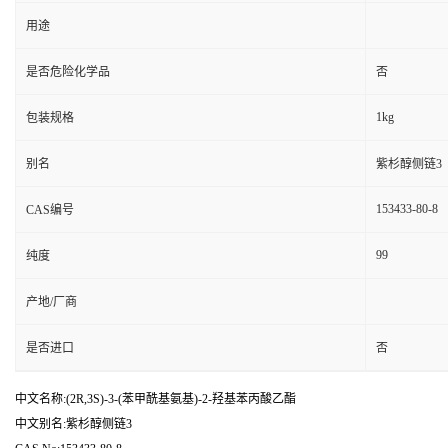
用途
是否危险化学品
否
1kg
包装规格
别名
紫杉醇侧链3
153433-80-8
CAS编号
99
纯度
产地/厂商
是否进口
否
中文名称:(2R,3S)-3-(苯甲酰基氨基)-2-羟基苯丙酸乙酯
中文别名:紫杉醇侧链3