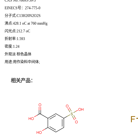
CAS No:70693-59-3
EINECS号：274-775-0
分子式:C13H20N2O2S
沸点:428.1 oC at 760 mmHg
闪光点:212.7 oC
折射率:1.593
密度:1.24
外观淡 棕色晶体
用途:用作染料中间体;
相关产品：