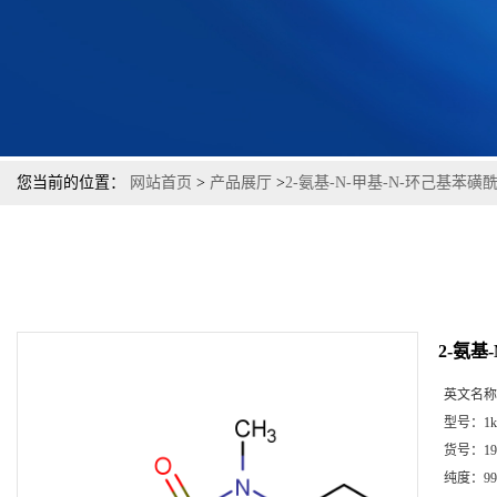
您当前的位置：
网站首页
>
产品展厅
>
2-氨基-N-甲基-N-环己基苯磺
2-氨基
英文名称
型号：
1k
货号：
19
纯度：
99