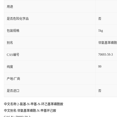
用途
是否危险化学品
否
1kg
包装规格
别名
邻氨基苯磺酰
70693-59-3
CAS编号
99
纯度
产地/厂商
是否进口
否
中文名称:2-氨基-N-甲基-N-环己基苯磺酰胺
中文别名:邻氨基苯磺酰-N-甲基环己胺