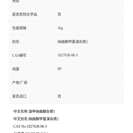
用途
是否危险化学品
否
1kg
包装规格
别名
纳曲酮甲基溴杂质2
1027638-96-5
CAS编号
99
纯度
产地/厂商
是否进口
否
中文名称:溴甲纳曲酮杂质1
中文别名:纳曲酮甲基溴杂质2
CAS No:1027638-96-5