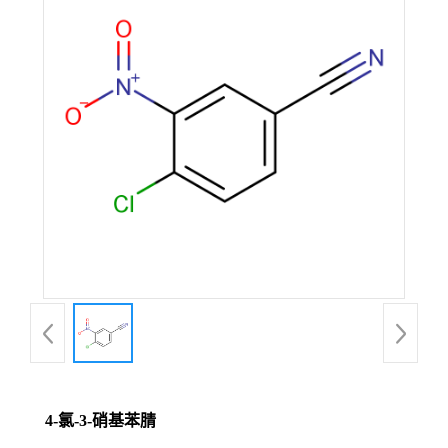
4-氯-3-硝基苯腈