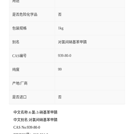
用途
是否危险化学品
否
1kg
包装规格
别名
对氯间硝基苯甲腈
939-80-0
CAS编号
99
纯度
产地/厂商
是否进口
否
中文名称:4-氯-3-硝基苯甲腈
中文别名:对氯间硝基苯甲腈
CAS No:939-80-0