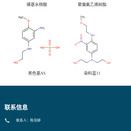
磺基水杨酸
聚偏氟乙烯树脂
黑色基AS
染料蓝11
联系信息
联系人：陈羽婷