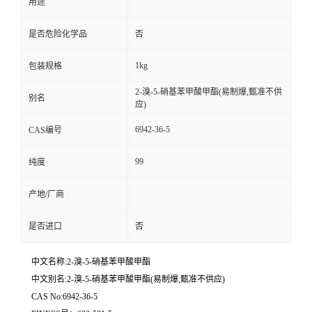
用途
是否危险化学品
否
1kg
包装规格
2-溴-5-硝基苯甲酸甲酯(易制爆,甄准不供
别名
应)
6942-36-5
CAS编号
99
纯度
产地/厂商
是否进口
否
中文名称:2-溴-5-硝基苯甲酸甲酯
中文别名:2-溴-5-硝基苯甲酸甲酯(易制爆,甄准不供应)
CAS No:6942-36-5