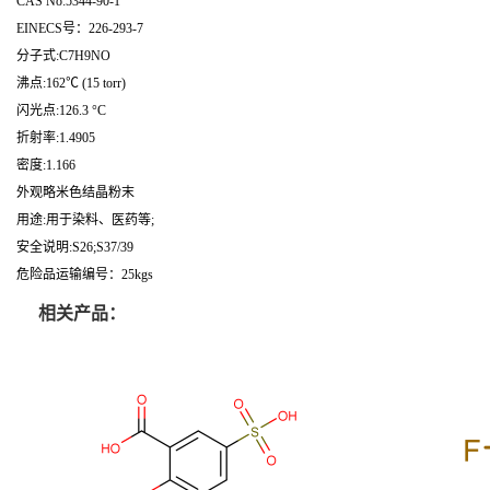
CAS No:5344-90-1
EINECS号：226-293-7
分子式:C7H9NO
沸点:162℃ (15 torr)
闪光点:126.3 °C
折射率:1.4905
密度:1.166
外观略米色结晶粉末
用途:用于染料、医药等;
安全说明:S26;S37/39
危险品运输编号：25kgs
相关产品：