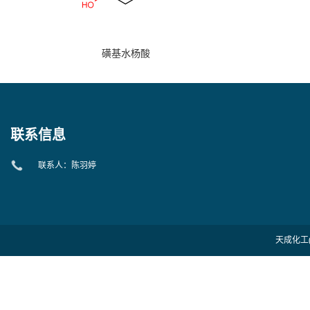
磺基水杨酸
联系信息
联系人：陈羽婷
天成化工