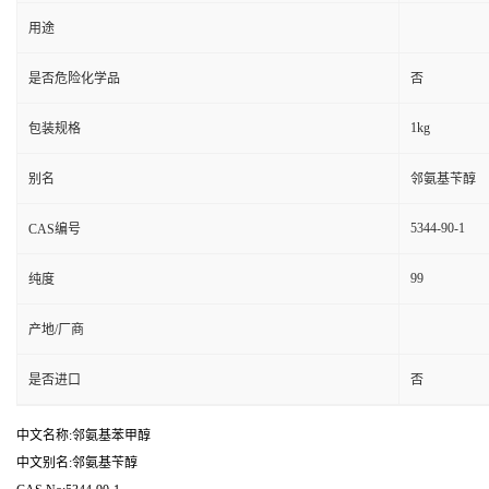
用途
是否危险化学品
否
1kg
包装规格
别名
邻氨基苄醇
5344-90-1
CAS编号
99
纯度
产地/厂商
是否进口
否
中文名称:邻氨基苯甲醇
中文别名:邻氨基苄醇