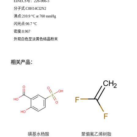
EINECS号：226-966-5
分子式:C8H14Cl2N2
沸点:210.9 °C at 760 mmHg
闪光点:96.7 °C
密度:0.967
外观白色至淡黄色结晶粉末
相关产品：
磺基水杨酸
聚偏氟乙烯树脂