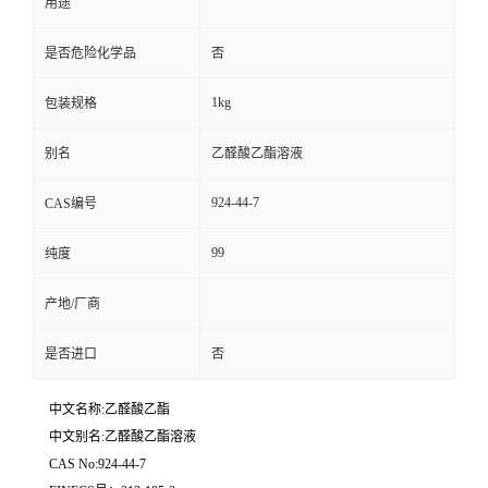
用途
是否危险化学品
否
1kg
包装规格
别名
乙醛酸乙酯溶液
924-44-7
CAS编号
99
纯度
产地/厂商
是否进口
否
中文名称:乙醛酸乙酯
中文别名:乙醛酸乙酯溶液
CAS No:924-44-7