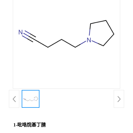
1-吡咯烷基丁腈