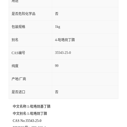
用途
是否危险化学品
否
1kg
包装规格
别名
4-吡咯烷丁腈
35543-25-0
CAS编号
99
纯度
产地/厂商
是否进口
否
中文名称:1-吡咯烷基丁腈
中文别名:1-吡咯烷丁腈
CAS No:35543-25-0