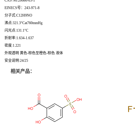
CAS No:20686-65-1
EINECS号：243-971-8
分子式:C12H9NO
沸点:321.3°Cat760mmHg
闪光点:131.1°C
折射率:1.634-1.637
密度:1.221
外观透明 黄色-棕色至橙色-棕色 液体
安全说明:24/25
相关产品：