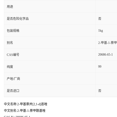
用途
是否危险化学品
否
1kg
包装规格
别名
2-甲基-1-萘
20686-65-1
CAS编号
99
纯度
产地/厂商
是否进口
否
中文名称:2-甲基萘并[2,1-d]恶唑
中文别名:2-甲基-1-萘甲酰基唑