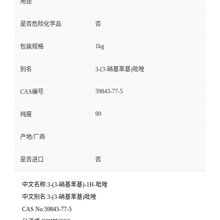
用途
是否危险化学品
否
1kg
包装规格
别名
3-(3-硝基苯基)吡唑
59843-77-5
CAS编号
99
纯度
产地/厂商
是否进口
否
中文名称:3-(3-硝基苯基)-1H-吡唑
中文别名:3-(3-硝基苯基)吡唑
CAS No:59843-77-5