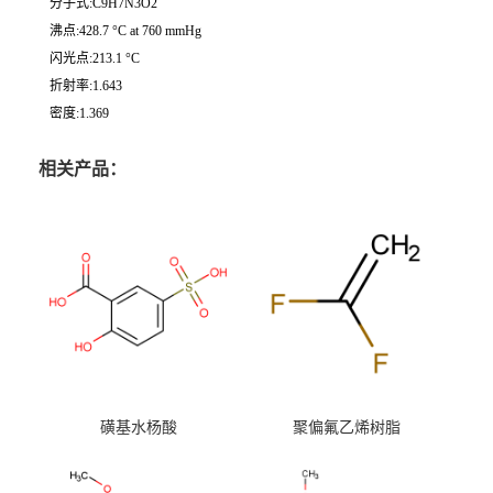
分子式:C9H7N3O2
沸点:428.7 °C at 760 mmHg
闪光点:213.1 °C
折射率:1.643
密度:1.369
相关产品：
磺基水杨酸
聚偏氟乙烯树脂