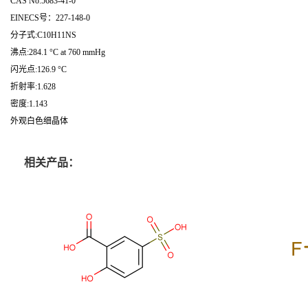
CAS No:5683-41-0
EINECS号：227-148-0
分子式:C10H11NS
沸点:284.1 °C at 760 mmHg
闪光点:126.9 °C
折射率:1.628
密度:1.143
外观白色细晶体
相关产品：