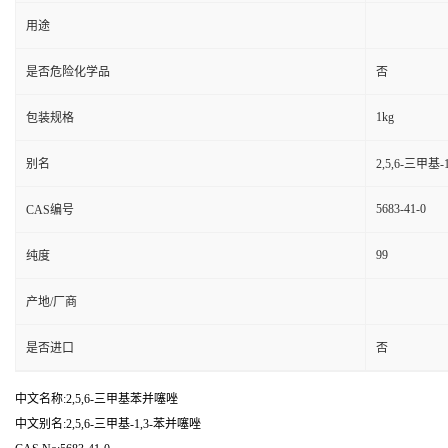
用途
是否危险化学品
否
1kg
包装规格
别名
2,5,6-三甲基
5683-41-0
CAS编号
99
纯度
产地/厂商
是否进口
否
中文名称:2,5,6-三甲基苯并噻唑
中文别名:2,5,6-三甲基-1,3-苯并噻唑