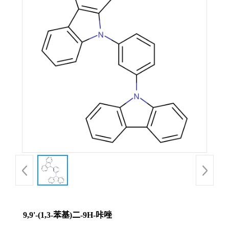
9,9'-(1,3-苯基)二-9H-咔唑