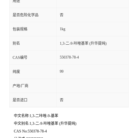
用途
是否危险化学品
否
1kg
包装规格
别名
1,3-二-9-咔唑基苯 (升华提纯)
550378-78-4
CAS编号
99
纯度
产地/厂商
是否进口
否
中文名称:1,3-二咔唑-9-基苯
中文别名:1,3-二-9-咔唑基苯 (升华提纯)
CAS No:550378-78-4