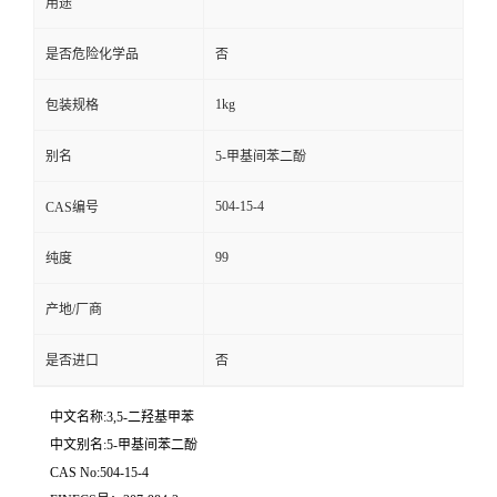
用途
是否危险化学品
否
1kg
包装规格
别名
5-甲基间苯二酚
504-15-4
CAS编号
99
纯度
产地/厂商
是否进口
否
中文名称:3,5-二羟基甲苯
中文别名:5-甲基间苯二酚
CAS No:504-15-4