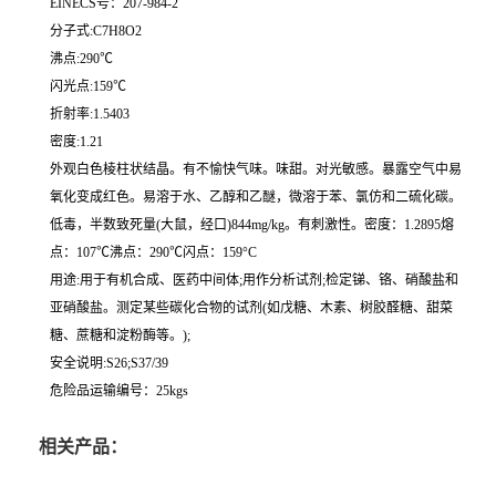
EINECS号：207-984-2
分子式:C7H8O2
沸点:290℃
闪光点:159℃
折射率:1.5403
密度:1.21
外观白色棱柱状结晶。有不愉快气味。味甜。对光敏感。暴露空气中易
氧化变成红色。易溶于水、乙醇和乙醚，微溶于苯、氯仿和二硫化碳。
低毒，半数致死量(大鼠，经口)844mg/kg。有刺激性。密度：1.2895熔
点：107℃沸点：290℃闪点：159°C
用途:用于有机合成、医药中间体;用作分析试剂;检定锑、铬、硝酸盐和
亚硝酸盐。测定某些碳化合物的试剂(如戊糖、木素、树胶醛糖、甜菜
糖、蔗糖和淀粉酶等。);
安全说明:S26;S37/39
危险品运输编号：25kgs
相关产品：