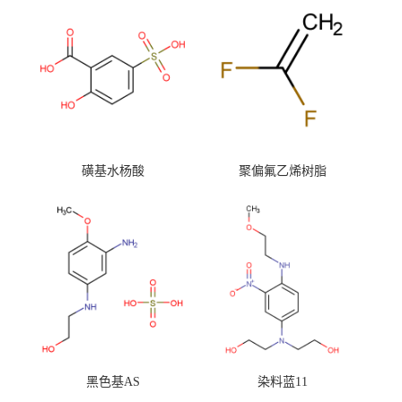
磺基水杨酸
聚偏氟乙烯树脂
黑色基AS
染料蓝11