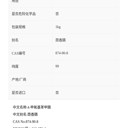
用途
是否危险化学品
否
1kg
包装规格
别名
茴香腈
874-90-8
CAS编号
99
纯度
产地/厂商
是否进口
否
中文名称:4-甲氧基苯甲腈
中文别名:茴香腈
CAS No:874-90-8