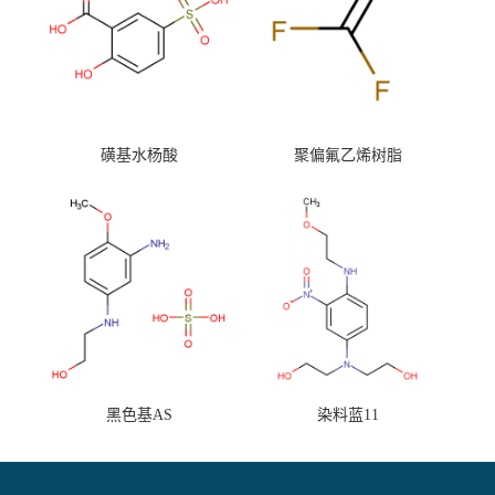
磺基水杨酸
聚偏氟乙烯树脂
黑色基AS
染料蓝11