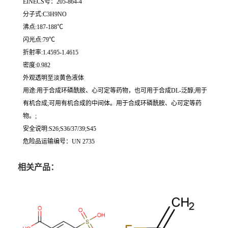
EINECS号：205-864-4
分子式:C3H9NO
沸点:187-188℃
闪光点:79℃
折射率:1.4595-1.4615
密度:0.982
外观透明至淡黄色液体
用途:用于合成环磷酰胺、心可定等药物，也可用于合成DL-泛醇;用于
有机合成;可用有机合成的中间体。用于合成环磷酰胺、心可定等药
物。;
安全说明:S26;S36/37/39;S45
危险品运输编号：UN 2735
相关产品：