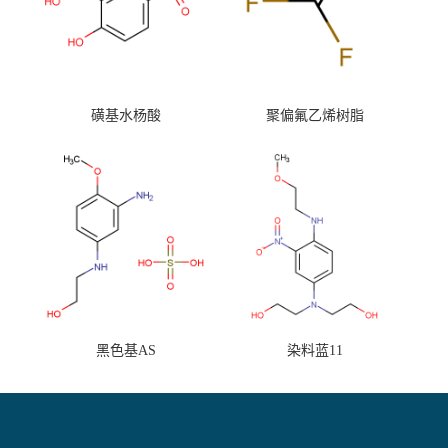
磺基水杨酸
聚偏氟乙烯树脂
黑色基AS
染料蓝11