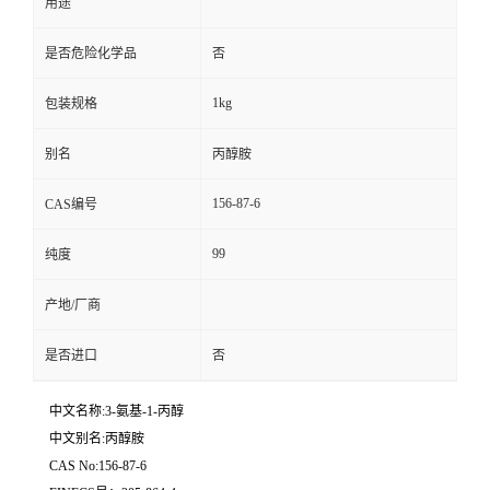
用途
是否危险化学品
否
1kg
包装规格
别名
丙醇胺
156-87-6
CAS编号
99
纯度
产地/厂商
是否进口
否
中文名称:3-氨基-1-丙醇
中文别名:丙醇胺
CAS No:156-87-6