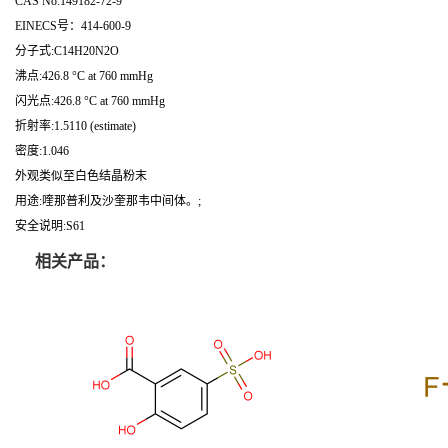
CAS No:149182-72-9
EINECS号：414-600-9
分子式:C14H20N2O
沸点:426.8 °C at 760 mmHg
闪光点:426.8 °C at 760 mmHg
折射率:1.5110 (estimate)
密度:1.046
外观类似至白色结晶粉末
用途:喹那普利及沙奎那韦中间体。;
安全说明:S61
相关产品：