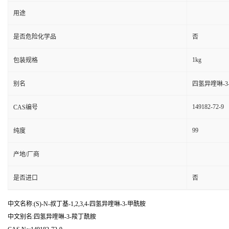
用途
是否危险化学品
否
1kg
包装规格
别名
四氢异喹啉-3
149182-72-9
CAS编号
99
纯度
产地/厂商
是否进口
否
中文名称:(S)-N-叔丁基-1,2,3,4-四氢异喹啉-3-甲酰胺
中文别名:四氢异喹啉-3-羧丁酰胺