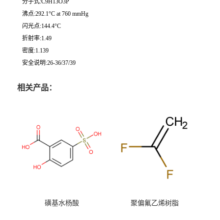
分子式:C9H13O3P
沸点:292.1°C at 760 mmHg
闪光点:144.4°C
折射率:1.49
密度:1.139
安全说明:26-36/37/39
相关产品：
磺基水杨酸
聚偏氟乙烯树脂