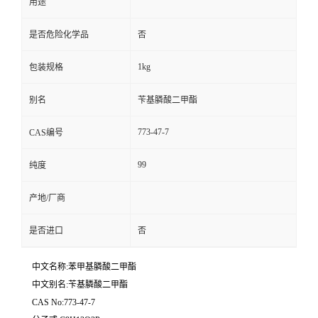
用途
是否危险化学品
否
1kg
包装规格
别名
苄基膦酸二甲酯
773-47-7
CAS编号
99
纯度
产地/厂商
是否进口
否
中文名称:苯甲基膦酸二甲酯
中文别名:苄基膦酸二甲酯
CAS No:773-47-7