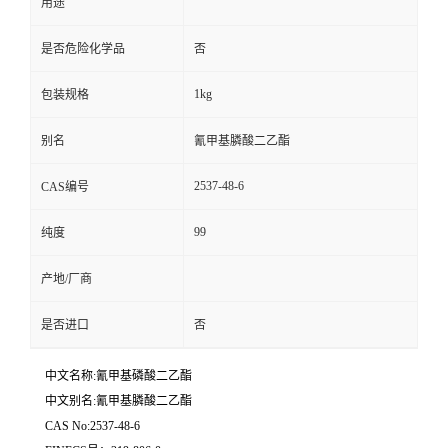
用途
是否危险化学品
否
1kg
包装规格
别名
氰甲基膦酸二乙酯
2537-48-6
CAS编号
99
纯度
产地/厂商
是否进口
否
中文名称:氰甲基磷酸二乙酯
中文别名:氰甲基膦酸二乙酯
CAS No:2537-48-6