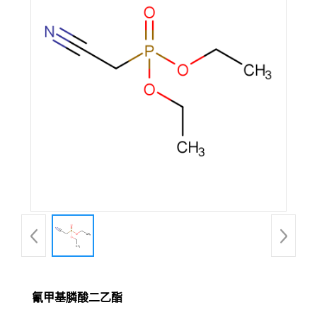
氰甲基膦酸二乙酯