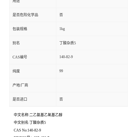
用途
是否危险化学品
否
1kg
包装规格
别名
丁酸杂质5
140-82-9
CAS编号
99
纯度
产地/厂商
是否进口
否
中文名称:二乙氨基乙氧基乙醇
中文别名:丁酸杂质5
CAS No:140-82-9