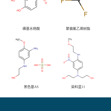
磺基水杨酸
聚偏氟乙烯树脂
黑色基AS
染料蓝11