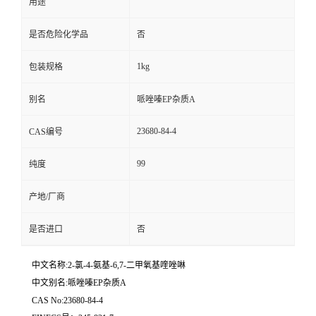
用途
是否危险化学品
否
1kg
包装规格
别名
哌唑嗪EP杂质A
23680-84-4
CAS编号
99
纯度
产地/厂商
是否进口
否
中文名称:2-氯-4-氨基-6,7-二甲氧基喹唑啉
中文别名:哌唑嗪EP杂质A
CAS No:23680-84-4