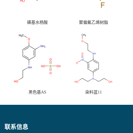
磺基水杨酸
聚偏氟乙烯树脂
黑色基AS
染料蓝11
联系信息