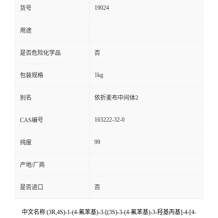
19024
货号
用途
是否危险化学品
否
1kg
包装规格
别名
依折麦布中间体2
163222-32-0
CAS编号
99
纯度
产地/厂商
是否进口
否
中文名称:(3R,4S)-1-(4-氟苯基)-3-[(3S)-3-(4-氟苯基)-3-羟基丙基]-4-[4-